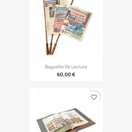
Baguette De Lecture
60,00 €
favorite_border